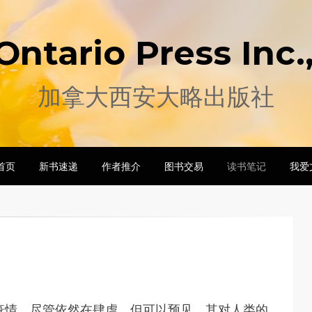
Ontario Press Inc
加拿大西安大略出版社
首页
新书速递
作者推介
图书交易
读书笔记
我爱
称新冠)疫情，尽管依然在肆虐，但可以预见，其对人类的