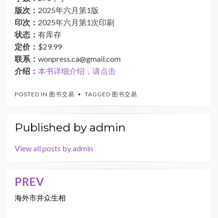
版次：
2025年六月第1版
印次：
2025年六月第1次印刷
状态：
有库存
定价：
$29.99
联系：
wonpress.ca@gmail.com
介绍：
本书详细介绍，请点击
POSTED IN
图书交易
TAGGED
图书交易
Published by
admin
View all posts by admin
PREV
文
章
海外市井众生相
导