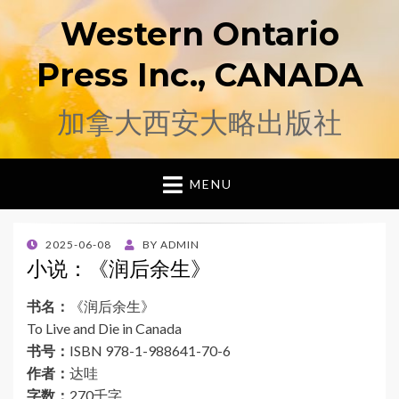
Western Ontario
Press Inc., CANADA
加拿大西安大略出版社
MENU
POSTED
2025-06-08
BY
ADMIN
ON
小说：《润后余生》
书名：
《润后余生》
To Live and Die in Canada
书号：
ISBN 978-1-988641-70-6
作者：
达哇
字数：
270千字