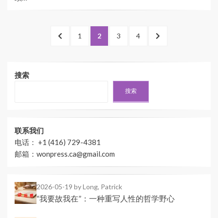
文
PREVIOUS
PAGE
PAGE
PAGE
PAGE
NEXT
1
2
3
4
章
PAGE
PAGE
分
搜索
页
搜索
联系我们
电话： +1 (416) 729-4381
邮箱：wonpress.ca@gmail.com
2026-05-19
by Long, Patrick
“我要故我在”：一种重写人性的哲学野心