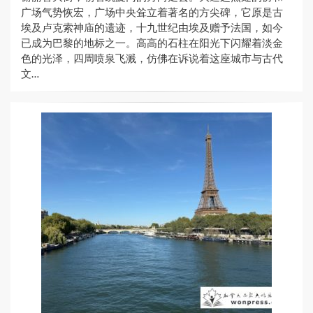
广场气势恢宏，广场中央耸立着著名的方尖碑，它原是古
埃及卢克索神庙的遗迹，十九世纪由埃及赠予法国，如今
已成为巴黎的地标之一。高高的石柱在阳光下闪耀着淡金
色的光泽，四周喷泉飞溅，仿佛在诉说着这座城市与古代
文…