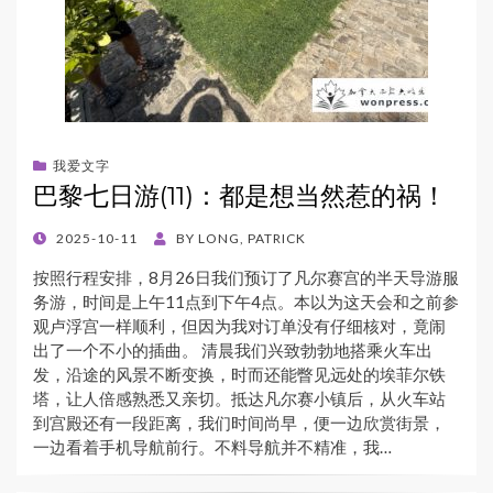
我爱文字
巴黎七日游(11)：都是想当然惹的祸！
POSTED
2025-10-11
BY
LONG, PATRICK
ON
按照行程安排，8月26日我们预订了凡尔赛宫的半天导游服
务游，时间是上午11点到下午4点。本以为这天会和之前参
观卢浮宫一样顺利，但因为我对订单没有仔细核对，竟闹
出了一个不小的插曲。 清晨我们兴致勃勃地搭乘火车出
发，沿途的风景不断变换，时而还能瞥见远处的埃菲尔铁
塔，让人倍感熟悉又亲切。抵达凡尔赛小镇后，从火车站
到宫殿还有一段距离，我们时间尚早，便一边欣赏街景，
一边看着手机导航前行。不料导航并不精准，我…