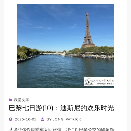
我爱文字
巴黎七日游(10)：迪斯尼的欢乐时光
POSTED
2025-10-05
BY
LONG, PATRICK
ON
从埃菲尔铁塔乘车返回旅馆，我们对巴黎公交的印象颇