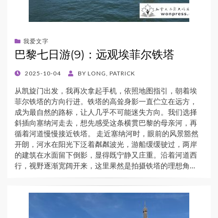
我爱文字
巴黎七日游(9)：远观埃菲尔铁塔
POSTED
2025-10-04
BY
LONG, PATRICK
ON
从凯旋门出发，我再次拿起手机，依照地图指引，朝着埃
菲尔铁塔的方向行进。铁塔的高耸身影一直伫立在远方，
成为最自然的路标，让人几乎不可能迷失方向。我们选择
斜插向塞纳河走去，想先感受这条横贯巴黎的母亲河，再
循着河道慢慢接近铁塔。 走近塞纳河时，眼前的风景豁然
开朗，河水在阳光下泛着粼粼波光，游船缓缓驶过，两岸
的建筑在水面留下倒影，显得既宁静又庄重。沿着河道西
行，视野逐渐宽阔开来，这里果然是拍摄铁塔的理想角…