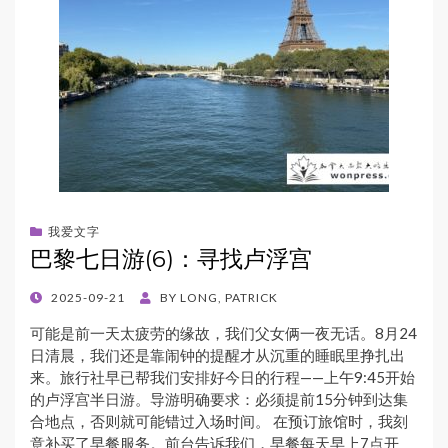
我爱文字
巴黎七日游(6)：寻找卢浮宫
POSTED
2025-09-21
BY
LONG, PATRICK
ON
可能是前一天太疲劳的缘故，我们父女俩一夜无话。8月24
日清晨，我们还是靠闹钟的提醒才从沉重的睡眠里挣扎出
来。旅行社早已帮我们安排好今日的行程——上午9:45开始
的卢浮宫半日游。导游明确要求：必须提前15分钟到达集
合地点，否则就可能错过入场时间。 在预订旅馆时，我刻
意补买了早餐服务。前台告诉我们，早餐每天早上7点开