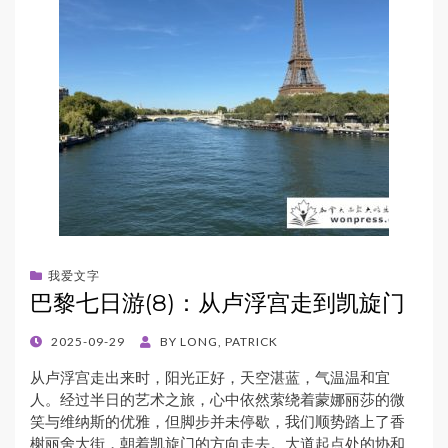
我爱文字
巴黎七日游(8)：从卢浮宫走到凯旋门
POSTED
2025-09-29
BY
LONG, PATRICK
ON
从卢浮宫走出来时，阳光正好，天空湛蓝，气温温和宜
人。经过半日的艺术之旅，心中依然萦绕着蒙娜丽莎的微
笑与维纳斯的优雅，但脚步并未停歇，我们顺势踏上了香
榭丽舍大街，朝着凯旋门的方向走去。大道起点处的协和