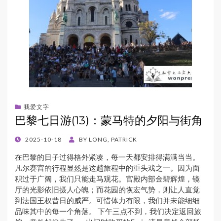
我爱文字
巴黎七日游(13)：蒙马特的夕阳与街角
POSTED
2025-10-18
BY
LONG, PATRICK
ON
在巴黎的日子过得格外紧凑，每一天都安排得满满当当。
凡尔赛宫的行程显然是这趟旅程中的重头戏之一。因为面
积过于广阔，我们只能走马观花。宫殿内部金碧辉煌，镜
厅的光影依旧摄人心魄；而花园的恢宏气势，则让人直觉
到法国王权昔日的威严。可惜体力有限，我们并未能细细
品味其中的每一个角落。 下午三点不到，我们决定返回旅